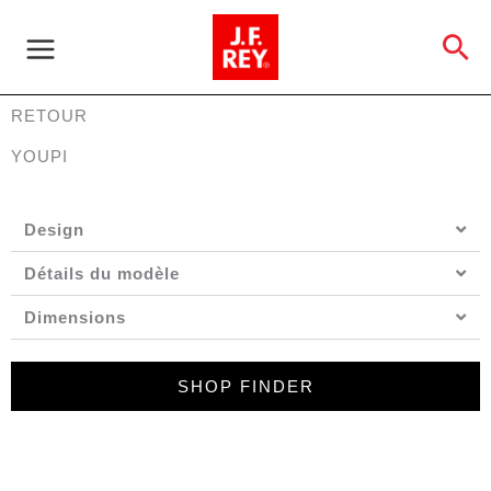
Aller
au
Re
contenu
RETOUR
YOUPI
Design
Détails du modèle
Dimensions
SHOP FINDER