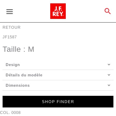
Aller
au
Re
contenu
RETOUR
JF1587
Taille : M
Design
Détails du modèle
Dimensions
SHOP FINDER
COL. 0008